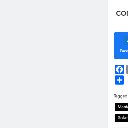
CO
Fac
Tagged
Mant
Sola