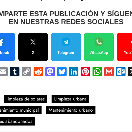
MPARTE ESTA PUBLICACIÓN Y SÍGUE
EN NUESTRAS REDES SOCIALES
ebook
X
Telegram
WhatsApp
You
Facebook
Email
Tumblr
Copy
Reddit
Mastodon
Bluesky
LinkedIn
Pinterest
Whats
Gma
O
Link
Compartir
:
limpieza de solares
Limpieza urbana
enimiento municipal
Mantenimiento urbano
res abandonados