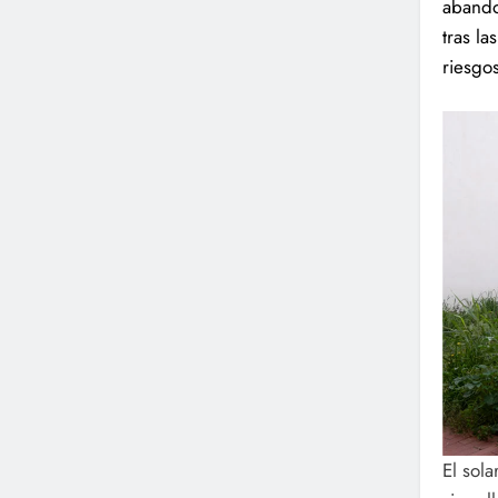
abando
tras l
riesgo
El sol