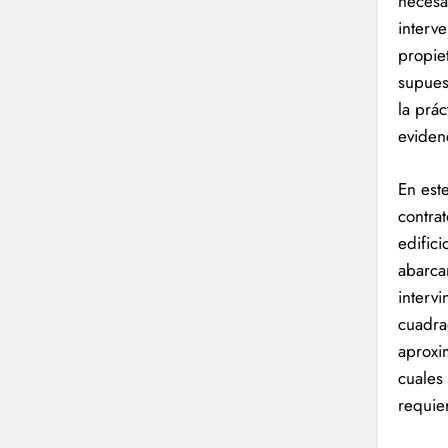
necesa
interve
propie
supues
la prá
eviden
En est
contrat
edific
abarca
interv
cuadra
aproxi
cuales
requie