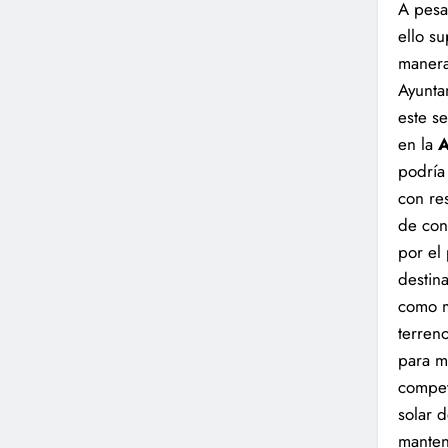
A pesa
ello s
manera
Ayunta
este se
en la
A
podría 
con res
de con
por el
destin
como m
terren
para m
compet
solar 
manten