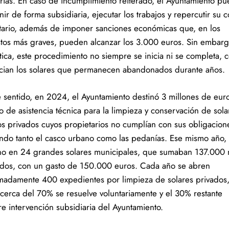
rias. En caso de incumplimiento reiterado, el Ayuntamiento p
nir de forma subsidiaria, ejecutar los trabajos y repercutir su c
tario, además de imponer sanciones económicas que, en los
tos más graves, pueden alcanzar los 3.000 euros. Sin embarg
ctica, este procedimiento no siempre se inicia ni se completa,
cian los solares que permanecen abandonados durante años.
e sentido, en 2024, el Ayuntamiento destinó 3 millones de eur
o de asistencia técnica para la limpieza y conservación de sola
ios privados cuyos propietarios no cumplían con sus obligacion
ndo tanto el casco urbano como las pedanías. Ese mismo año,
ino en 24 grandes solares municipales, que sumaban 137.000 
dos, con un gasto de 150.000 euros. Cada año se abren
madamente 400 expedientes por limpieza de solares privados,
 cerca del 70% se resuelve voluntariamente y el 30% restante
re intervención subsidiaria del Ayuntamiento.