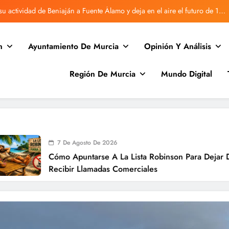
u actividad de Beniaján a Fuente Álamo y deja en el aire el futuro de 170
familias
Vecinos de Rincón de Villanueva denuncian retrasos en Correos
n
Ayuntamiento De Murcia
Opinión Y Análisis
Beniaján vuelve a sufrir una avería en la red de agua
Región De Murcia
Mundo Digital
Desratizan la antigua guardería de Beniaján tras quejas vecinales.
u actividad de Beniaján a Fuente Álamo y deja en el aire el futuro de 170
familias
Vecinos de Rincón de Villanueva denuncian retrasos en Correos
Beniaján vuelve a sufrir una avería en la red de agua
7 De Agosto De 2026
Cómo Apuntarse A La Lista Robinson Para Dejar De
Recibir Llamadas Comerciales