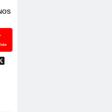
NOS
Tube
App
il
utlook.com
X