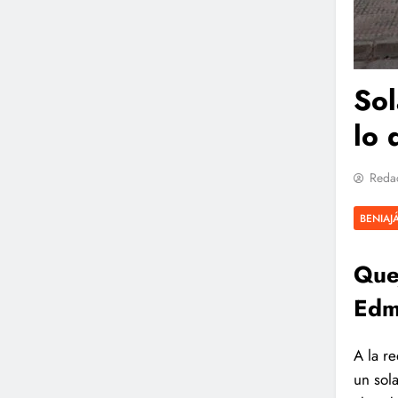
Sol
lo 
Reda
BENIAJ
Que
Edm
A la r
un sol