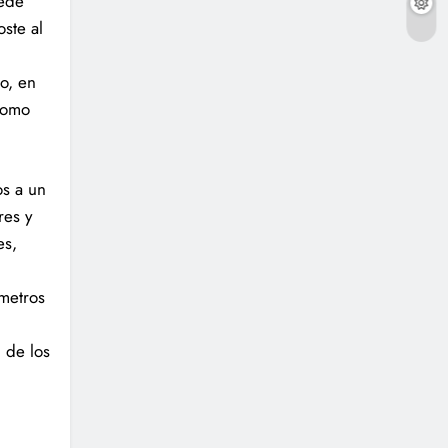
uede
oste al
o, en
 como
os a un
res y
es,
metros
 de los