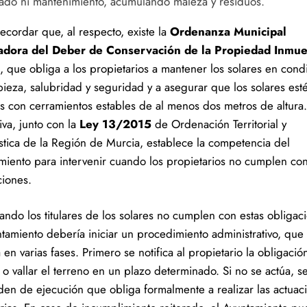
llado ni mantenimiento, acumulando maleza y residuos.
ecordar que, al respecto, existe la
Ordenanza Municipal
adora del Deber de Conservación de la Propiedad Inmu
, que obliga a los propietarios a mantener los solares en cond
pieza, salubridad y seguridad y a asegurar que los solares est
os con cerramientos estables de al menos dos metros de altura.
iva, junto con la
Ley 13/2015
de Ordenación Territorial y
stica de la Región de Murcia, establece la competencia del
miento para intervenir cuando los propietarios no cumplen co
ciones.
uando los titulares de los solares no cumplen con estas obligac
ntamiento debería iniciar un procedimiento administrativo, que
a en varias fases. Primero se notifica al propietario la obligació
 o vallar el terreno en un plazo determinado. Si no se actúa, se
den de ejecución que obliga formalmente a realizar las actuac