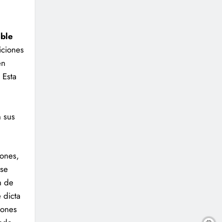
eble
iciones
én
 Esta
n sus
iones,
 se
n de
 dicta
iones