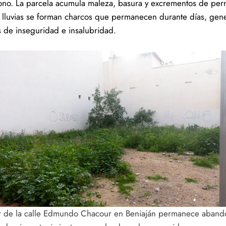
no. La parcela acumula maleza, basura y excrementos de perr
as lluvias se forman charcos que permanecen durante días, ge
s de inseguridad e insalubridad.
ar de la calle Edmundo Chacour en Beniaján permanece aband