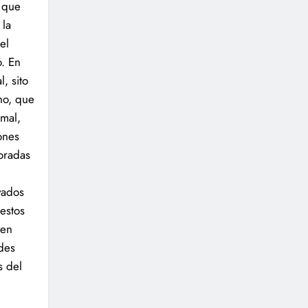
o que
 la
el
o. En
l, sito
eno, que
rmal,
ones
oradas
vados
estos
ven
ades
s del