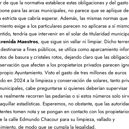
r de que la normativa establece estas obligaciones y del gast
upone para las arcas municipales, no parece que se aplique de
 estricta que cabría esperar. Además, las mismas normas que 
miento exige a los particulares parecen no aplicarse a sí mism
ntido, tendría que intervenir en el solar de titularidad municipa
venida Maestros
, que sigue sin vallar ni limpiar. Dicho terr
destinarse a fines públicos, se utiliza como aparcamiento info
tos de basura y cristales rotos, dejando claro que las obligaci
servación que afectan a los propietarios privados parecen ign
 propio Ayuntamiento. Visto el gasto de tres millones de euros
ado en 2024 a la limpieza y conservación de solares, tanto pri
unicipales, cabe preguntarse si quienes deberían supervisar 
os realmente recorren las pedanías o si estos números solo sir
aquillar estadísticas. Esperemos, no obstante, que las autorid
entes tomen nota y se pongan en contacto con los propietario
de la calle Edmundo Chacour para su limpieza, vallado y
imiento, de modo que se cumpla la legalidad.