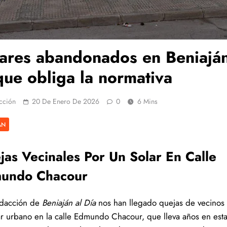
ares abandonados en Beniaján
que obliga la normativa
cción
20 De Enero De 2026
0
6 Mins
ÁN
jas Vecinales Por Un Solar En Calle
undo Chacour
edacción de
Beniaján al Día
nos han llegado quejas de vecinos
ar urbano en la calle Edmundo Chacour, que lleva años en est