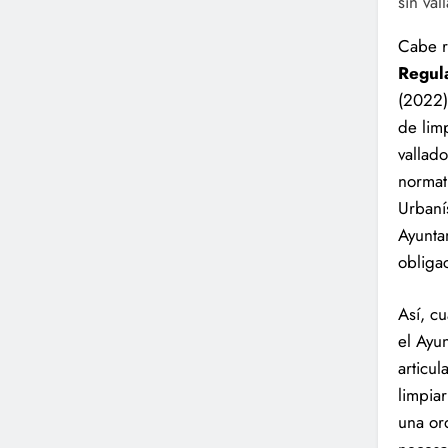
sin va
Cabe r
Regul
(2022)
de lim
vallad
normat
Urbaní
Ayunta
obliga
Así, c
el Ayu
articul
limpiar
una or