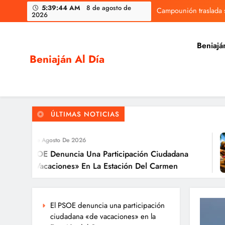
Skip
5:39:45 AM
8 de agosto de
Campounión traslada s
2026
to
content
Beniajá
Beniaján Al Día
Noticias y eventos de tu pedanía
Campounión traslada s
ÚLTIMAS NOTICIAS
gosto De 2026
 Denuncia Una Participación Ciudadana
aciones» En La Estación Del Carmen
El PSOE denuncia una participación
ciudadana «de vacaciones» en la