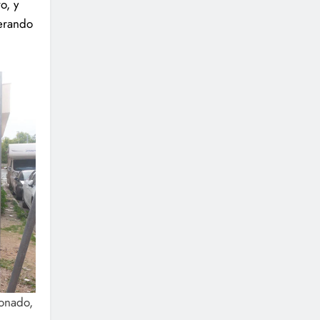
o, y
nerando
onado,