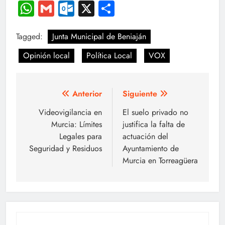
Link
WhatsApp
Gmail
Outlook.com
X
Compartir
Tagged:
Junta Municipal de Beniaján
Opinión local
Política Local
VOX
Navegación
Anterior
Siguiente
de
Videovigilancia en
El suelo privado no
Murcia: Límites
justifica la falta de
entradas
Legales para
actuación del
Seguridad y Residuos
Ayuntamiento de
Murcia en Torreagüera