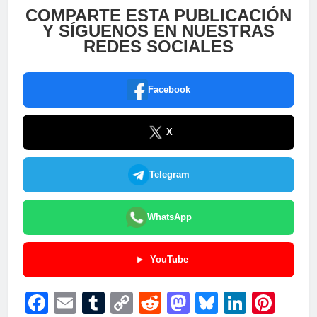
COMPARTE ESTA PUBLICACIÓN
Y SÍGUENOS EN NUESTRAS
REDES SOCIALES
Facebook
X
Telegram
WhatsApp
YouTube
Facebook
Email
Tumblr
Copy
Reddit
Mastodon
Bluesky
LinkedI
Pint