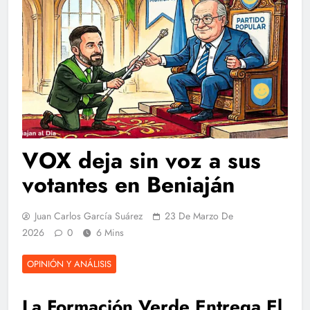
VOX deja sin voz a sus
votantes en Beniaján
Juan Carlos García Suárez
23 De Marzo De
2026
0
6 Mins
OPINIÓN Y ANÁLISIS
La Formación Verde Entrega El