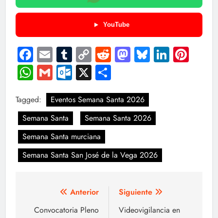
YouTube
Facebook
Email
Tumblr
Copy
Reddit
Mastodon
Bluesky
LinkedI
Pint
Link
WhatsApp
Gmail
Outlook.com
X
Compartir
Tagged:
Eventos Semana Santa 2026
Semana Santa
Semana Santa 2026
Semana Santa murciana
Semana Santa San José de la Vega 2026
Navegación
Anterior
Siguiente
de
Convocatoria Pleno
Videovigilancia en