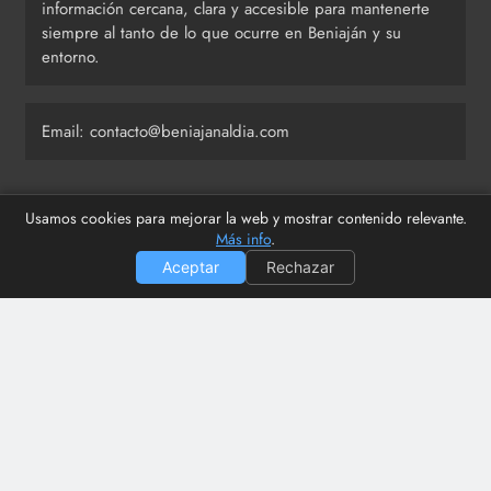
información cercana, clara y accesible para mantenerte
siempre al tanto de lo que ocurre en Beniaján y su
entorno.
Email: contacto@beniajanaldia.com
Usamos cookies para mejorar la web y mostrar contenido relevante.
Últimas publicaciones
Más info
.
Aceptar
Rechazar
Beniaján al Día se toma unas mini vacaciones
Ismael Gálvez aclara sus polémicas palabras sobre los
vertidos en Los Dolores
El PSOE denuncia una participación ciudadana «de
vacaciones» en la Estación del Carmen