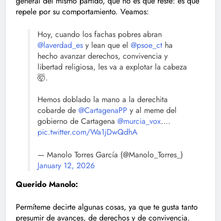
general del mismo partido, que no es que reste: es que
repele por su comportamiento. Veamos:
Hoy, cuando los fachas pobres abran
@laverdad_es
y lean que el
@psoe_ct
ha
hecho avanzar derechos, convivencia y
libertad religiosa, les va a explotar la cabeza
🤯.
Hemos doblado la mano a la derechita
cobarde de
@CartagenaPP
y al meme del
gobierno de Cartagena
@murcia_vox
.…
pic.twitter.com/Wa1jDwQdhA
— Manolo Torres García (@Manolo_Torres_)
January 12, 2026
Querido Manolo:
Permíteme decirte algunas cosas, ya que te gusta tanto
presumir de avances, de derechos y de convivencia.