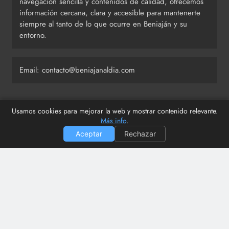
navegación sencilla y contenidos de calidad, ofrecemos
información cercana, clara y accesible para mantenerte
siempre al tanto de lo que ocurre en Beniaján y su
entorno.
Email: contacto@beniajanaldia.com
Usamos cookies para mejorar la web y mostrar contenido relevante.
Últimas publicaciones
Más info
.
Aceptar
Rechazar
Beniaján al Día se toma unas mini vacaciones
Ismael Gálvez aclara sus polémicas palabras sobre los
vertidos en Los Dolores
El PSOE denuncia una participación ciudadana «de
vacaciones» en la Estación del Carmen