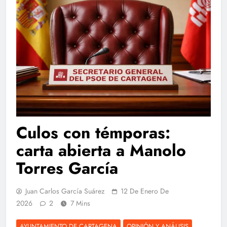
Culos con témporas:
carta abierta a Manolo
Torres García
Juan Carlos García Suárez
12 De Enero De
2026
2
7 Mins
AYUNTAMIENTO DE CARTAGENA
OPINIÓN Y ANÁLISIS