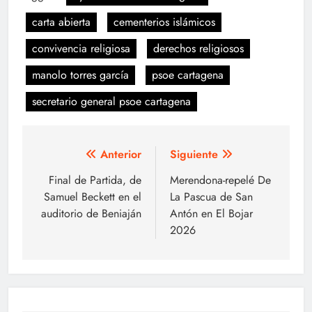
carta abierta
cementerios islámicos
convivencia religiosa
derechos religiosos
manolo torres garcía
psoe cartagena
secretario general psoe cartagena
Navegación
Anterior
Siguiente
de
Final de Partida, de
Merendona-repelé De
Samuel Beckett en el
La Pascua de San
entradas
auditorio de Beniaján
Antón en El Bojar
2026