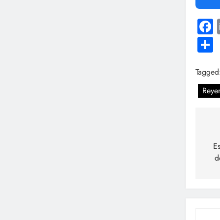
Tagged
Reyer
Na
de
Es
d
en