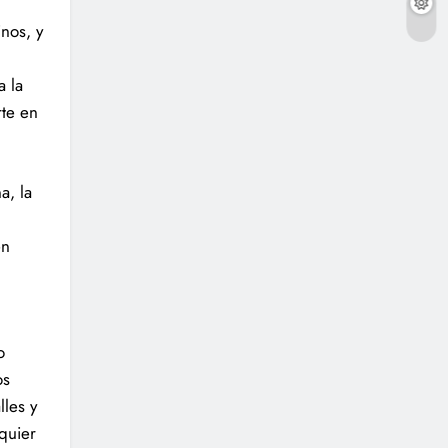
nos, y
a la
rte en
a, la
en
o
os
lles y
quier