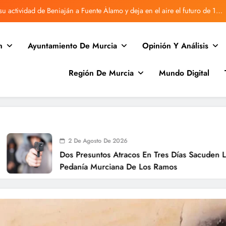
u actividad de Beniaján a Fuente Álamo y deja en el aire el futuro de 170
familias
Vecinos de Rincón de Villanueva denuncian retrasos en Correos
n
Ayuntamiento De Murcia
Opinión Y Análisis
Beniaján vuelve a sufrir una avería en la red de agua
Región De Murcia
Mundo Digital
Desratizan la antigua guardería de Beniaján tras quejas vecinales.
u actividad de Beniaján a Fuente Álamo y deja en el aire el futuro de 170
familias
Vecinos de Rincón de Villanueva denuncian retrasos en Correos
Beniaján vuelve a sufrir una avería en la red de agua
2 De Agosto De 2026
Dos Presuntos Atracos En Tres Días Sacuden La
Pedanía Murciana De Los Ramos