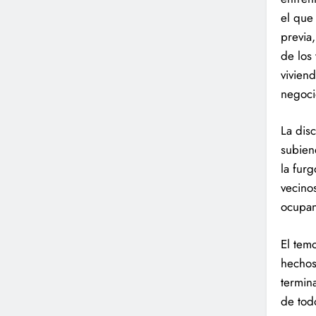
el que
previa
de los 
viviend
negoci
La dis
subien
la furg
vecinos
ocupan
El temo
hechos
termin
de tod