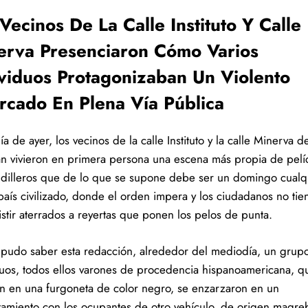
Vecinos De La Calle Instituto Y Calle
erva Presenciaron Cómo Varios
ividuos Protagonizaban Un Violento
ercado En Plena Vía Pública
ía de ayer, los vecinos de la calle Instituto y la calle Minerva d
án vivieron en primera persona una escena más propia de pelí
dilleros que de lo que se supone debe ser un domingo cualq
país civilizado, donde el orden impera y los ciudadanos no tie
istir aterrados a reyertas que ponen los pelos de punta.
pudo saber esta redacción, alrededor del mediodía, un grup
duos, todos ellos varones de procedencia hispanoamericana, q
an en una furgoneta de color negro, se enzarzaron en un
tamiento con los ocupantes de otro vehículo, de origen magreb