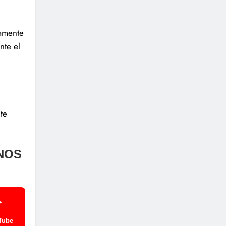
tamente
nte el
te
NOS
Tube