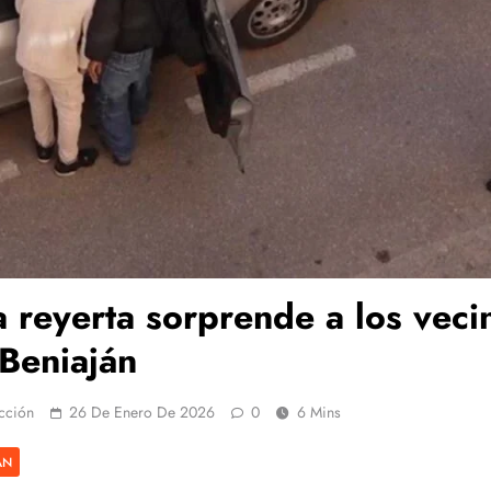
 reyerta sorprende a los veci
Beniaján
cción
26 De Enero De 2026
0
6 Mins
ÁN