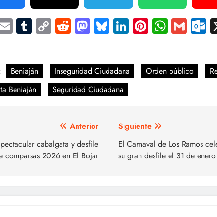
Facebook
Email
Tumblr
Copy
Reddit
Mastodon
Bluesky
LinkedIn
Pinterest
Whats
Gma
O
Link
Compartir
:
Beniaján
Inseguridad Ciudadana
Orden público
Re
ta Beniaján
Seguridad Ciudadana
vegación
Anterior
Siguiente
pectacular cabalgata y desfile
El Carnaval de Los Ramos cel
e comparsas 2026 en El Bojar
su gran desfile el 31 de enero
tradas