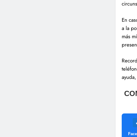
circuns
En cas
a la po
más mí
presenc
Record
teléfon
ayuda,
CO
Fac