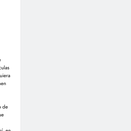
e
culas
uiera
nen
o de
ue
í, en