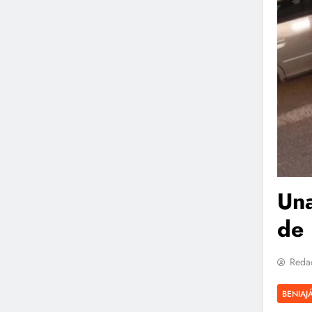
Una
de 
Reda
BENIAJ