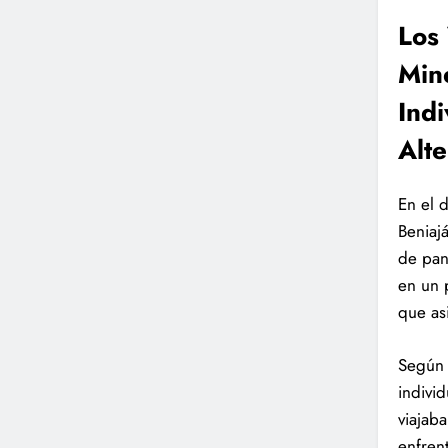
Los 
Min
Ind
Alt
En el d
Beniaj
de pan
en un 
que as
Según 
indivi
viajab
enfren