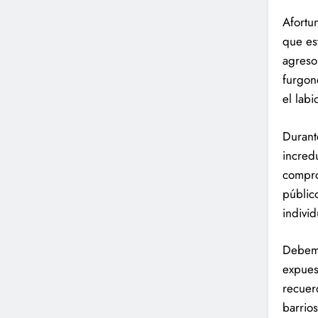
Afortu
que est
agresor
furgon
el labi
Durant
incredu
compro
públic
indivi
Debemo
expues
recuerd
barrio