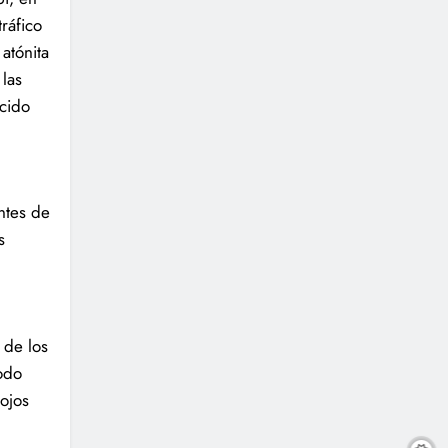
ráfico
atónita
 las
ocido
ntes de
s
 de los
todo
 ojos