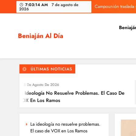
Skip
7:03:15 AM
7 de agosto de
Campounión traslada s
2026
to
content
Beniajá
Beniaján Al Día
Noticias y eventos de tu pedanía
Campounión traslada s
ÚLTIMAS NOTICIAS
 De Agosto De 2026
Ideología No Resuelve Problemas. El Caso De
 En Los Ramos
La ideología no resuelve problemas.
El caso de VOX en Los Ramos