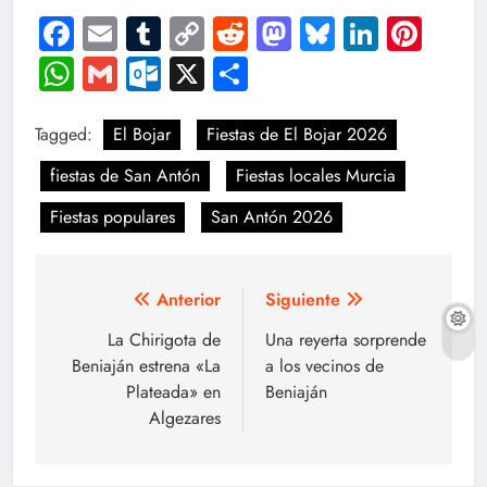
Facebook
Email
Tumblr
Copy
Reddit
Mastodon
Bluesky
LinkedI
Pint
Link
WhatsApp
Gmail
Outlook.com
X
Compartir
Tagged:
El Bojar
Fiestas de El Bojar 2026
fiestas de San Antón
Fiestas locales Murcia
Fiestas populares
San Antón 2026
Navegación
Anterior
Siguiente
de
La Chirigota de
Una reyerta sorprende
Beniaján estrena «La
a los vecinos de
entradas
Plateada» en
Beniaján
Algezares