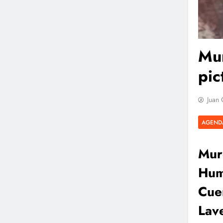
Mur
pic
Juan 
AGEND
Mur
Hum
Cue
Lav