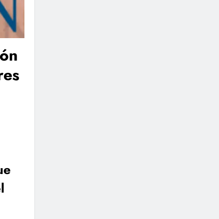
ión
res
ue
l