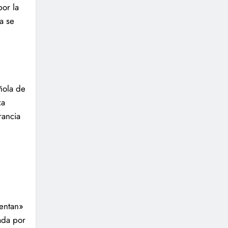
por la
a se
ñola de
za
rancia
uentan»
ada por