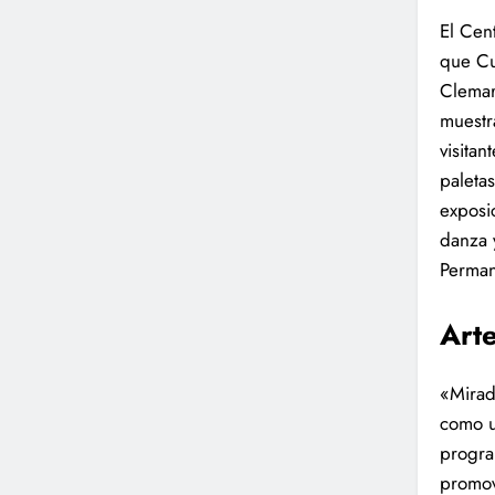
El Cen
que Cu
Clemar
muestr
visita
paleta
exposi
danza 
Perman
Art
«Mirad
como u
progra
promove