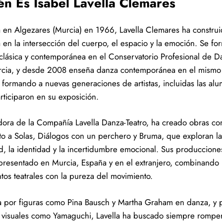
én Es Isabel Lavella Clemares
 en Algezares (Murcia) en 1966, Lavella Clemares ha construi
a en la intersección del cuerpo, el espacio y la emoción. Se fo
clásica y contemporánea en el Conservatorio Profesional de D
cia, y desde 2008 enseña danza contemporánea en el mismo
, formando a nuevas generaciones de artistas, incluidas las al
rticiparon en su exposición.
ora de la Compañía Lavella Danza-Teatro, ha creado obras c
to a Solas, Diálogos con un perchero y Bruma, que exploran la
d, la identidad y la incertidumbre emocional. Sus produccione
presentado en Murcia, España y en el extranjero, combinando
tos teatrales con la pureza del movimiento.
da por figuras como Pina Bausch y Martha Graham en danza, y 
as visuales como Yamaguchi, Lavella ha buscado siempre rompe