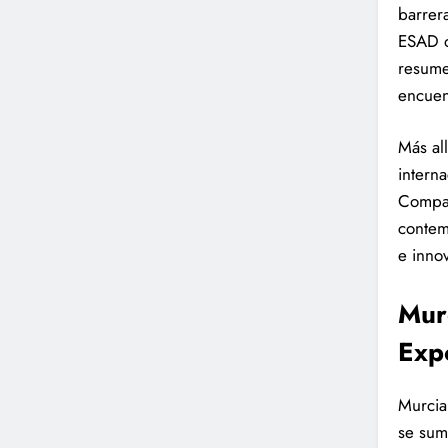
barrer
ESAD d
resume
encuen
Más all
intern
Compañ
contem
e innov
Murc
Exp
Murcia
se sum