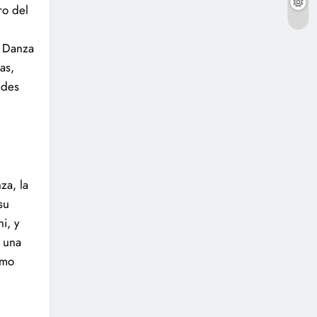
ro del
e Danza
as,
edes
za, la
su
i, y
s una
ómo