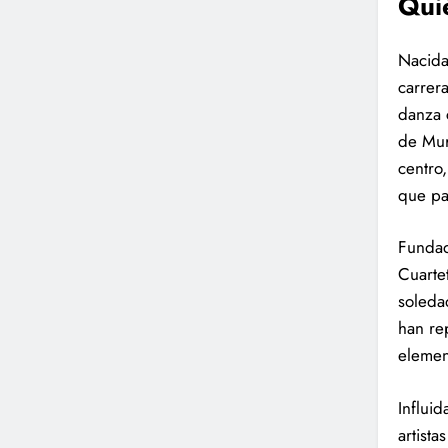
Qui
Nacida
carrer
danza 
de Mur
centro
que pa
Fundad
Cuarte
soleda
han re
elemen
Influi
artist