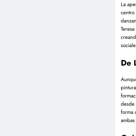
La ape
centro
danzan
Teresa
creand
social
De 
Aunque
pintur
formac
desde 
forma 
ambas 