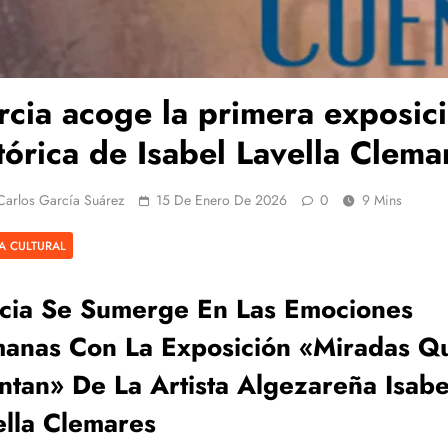
cia acoge la primera exposic
tórica de Isabel Lavella Clema
Carlos García Suárez
15 De Enero De 2026
0
9 Mins
A CULTURAL
cia Se Sumerge En Las Emociones
anas Con La Exposición «Miradas Q
ntan» De La Artista Algezareña Isabe
ella Clemares