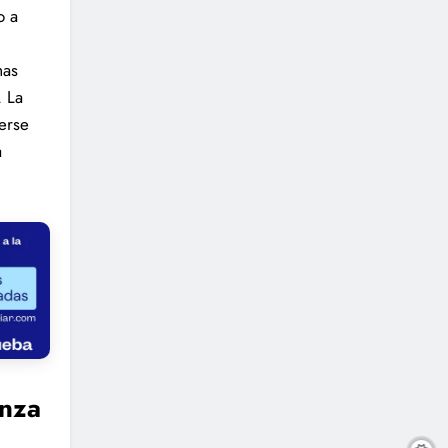
o a
mas
. La
erse
a
anza