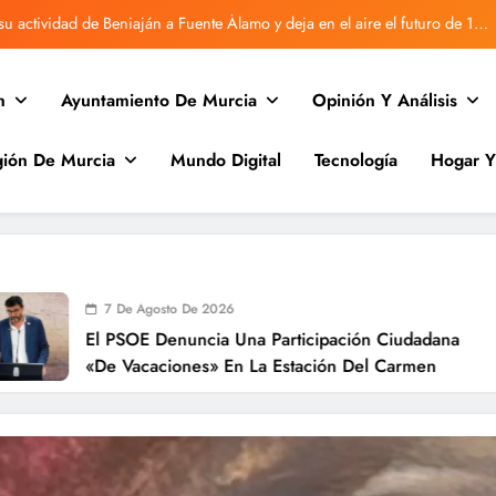
u actividad de Beniaján a Fuente Álamo y deja en el aire el futuro de 170
familias
Vecinos de Rincón de Villanueva denuncian retrasos en Correos
n
Ayuntamiento De Murcia
Opinión Y Análisis
Beniaján vuelve a sufrir una avería en la red de agua
ión De Murcia
Mundo Digital
Tecnología
Hogar 
Desratizan la antigua guardería de Beniaján tras quejas vecinales.
u actividad de Beniaján a Fuente Álamo y deja en el aire el futuro de 170
familias
Vecinos de Rincón de Villanueva denuncian retrasos en Correos
Beniaján vuelve a sufrir una avería en la red de agua
 De Agosto De 2026
PSOE Denuncia Una Participación Ciudadana
 Vacaciones» En La Estación Del Carmen