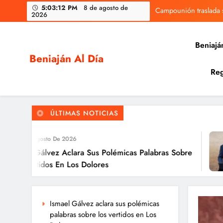
Skip
Campounión traslada s
5:03:13 PM
8 de agosto de 2026
to
content
Beniajá
Beniaján Al Día
Reg
Noticias y eventos de tu pedanía
Campounión traslada s
ÚLTIMAS NOTICIAS
 De 2026
7
ez Aclara Sus Polémicas Palabras Sobre
El 
s En Los Dolores
«de
Ismael Gálvez aclara sus polémicas
palabras sobre los vertidos en Los