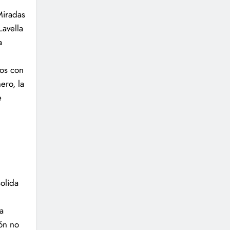
Miradas
Lavella
a
dos con
ero, la
e
olida
a
ión no