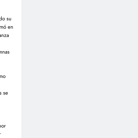
do su
rmó en
anza
umnas
omo
s se
por
r