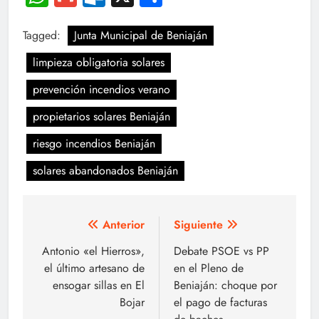
Tagged:
Junta Municipal de Beniaján
limpieza obligatoria solares
prevención incendios verano
propietarios solares Beniaján
riesgo incendios Beniaján
solares abandonados Beniaján
Navegación
Anterior
Siguiente
de
Antonio «el Hierros»,
Debate PSOE vs PP
el último artesano de
en el Pleno de
entradas
ensogar sillas en El
Beniaján: choque por
Bojar
el pago de facturas