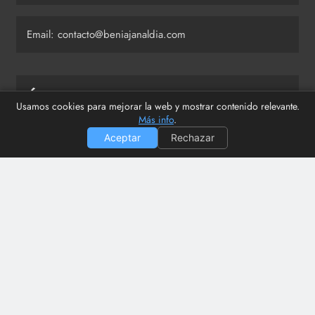
Email: contacto@beniajanaldia.com
Últimas publicaciones
Usamos cookies para mejorar la web y mostrar contenido relevante.
Más info
.
Aceptar
Rechazar
Ismael Gálvez aclara sus polémicas palabras sobre los
vertidos en Los Dolores
El PSOE denuncia una participación ciudadana «de
vacaciones» en la Estación del Carmen
Cómo apuntarse a la Lista Robinson para dejar de
recibir llamadas comerciales
La ideología no resuelve problemas. El caso de VOX
en Los Ramos