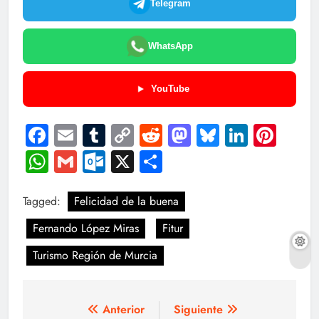
Telegram
WhatsApp
YouTube
Facebook
Email
Tumblr
Copy
Reddit
Mastodon
Bluesky
LinkedI
Pint
Link
WhatsApp
Gmail
Outlook.com
X
Compartir
Tagged:
Felicidad de la buena
Fernando López Miras
Fitur
Turismo Región de Murcia
Navegación
Anterior
Siguiente