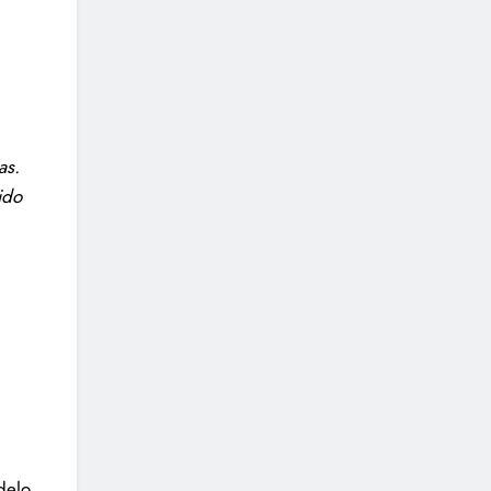
as.
ido
delo