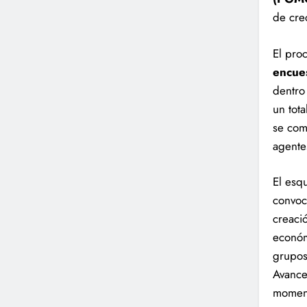
de cre
El pro
encue
dentro
un tot
se com
agentes
El esq
convoc
creaci
económ
grupos
Avanc
moment