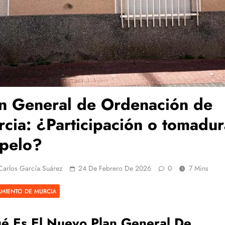
n General de Ordenación de
cia: ¿Participación o tomadur
 pelo?
Carlos García Suárez
24 De Febrero De 2026
0
7 Mins
MIENTO DE MURCIA
é Es El Nuevo Plan General De