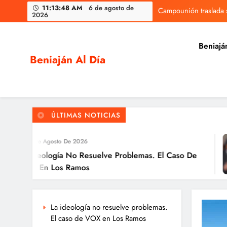
Skip
11:13:49 AM
6 de agosto de
Campounión traslada s
2026
to
content
Beniajá
Beniaján Al Día
Noticias y eventos de tu pedanía
Campounión traslada s
ÚLTIMAS NOTICIAS
gosto De 2026
logía No Resuelve Problemas. El Caso De
 Los Ramos
La ideología no resuelve problemas.
El caso de VOX en Los Ramos