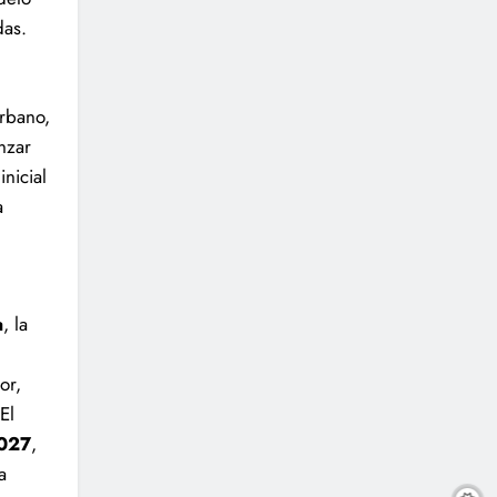
das.
urbano,
nzar
nicial
a
a
, la
or,
El
027
,
a