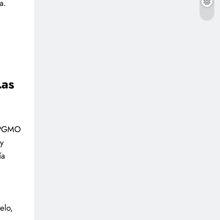
a.
Las
l PGMO
y
ía
elo,