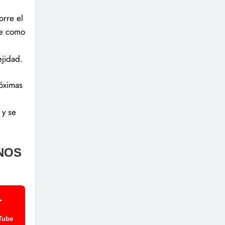
orre el
ue como
ejidad.
óximas
n
 y se
NOS
Tube