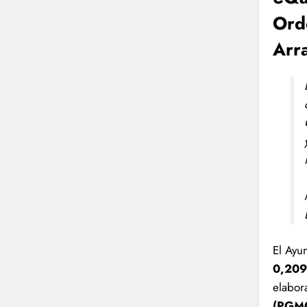
Ord
Arr
El Ayu
0,209
elabor
(PGM