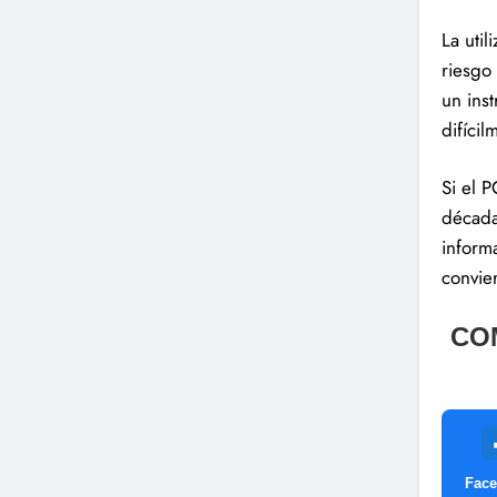
La uti
riesgo
un ins
difíci
Si el 
década
informa
convier
CO
Fac