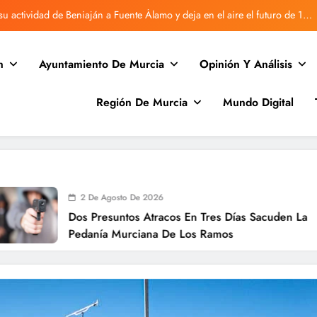
u actividad de Beniaján a Fuente Álamo y deja en el aire el futuro de 170
familias
Vecinos de Rincón de Villanueva denuncian retrasos en Correos
n
Ayuntamiento De Murcia
Opinión Y Análisis
Beniaján vuelve a sufrir una avería en la red de agua
Región De Murcia
Mundo Digital
Desratizan la antigua guardería de Beniaján tras quejas vecinales.
u actividad de Beniaján a Fuente Álamo y deja en el aire el futuro de 170
familias
Vecinos de Rincón de Villanueva denuncian retrasos en Correos
Beniaján vuelve a sufrir una avería en la red de agua
2 De Agosto De 2026
Dos Presuntos Atracos En Tres Días Sacuden La
Pedanía Murciana De Los Ramos