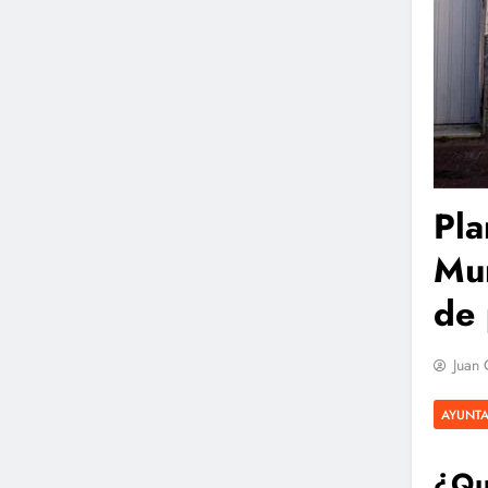
Pla
Mur
de
Juan 
AYUNTA
¿Qu