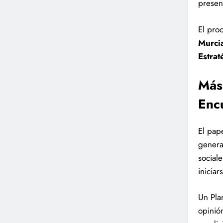
presen
El pro
Murci
Estrat
Más
Enc
El pap
genera 
social
inicia
Un Pla
opinió