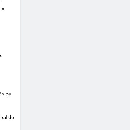
e
nen
s
ión de
tral de