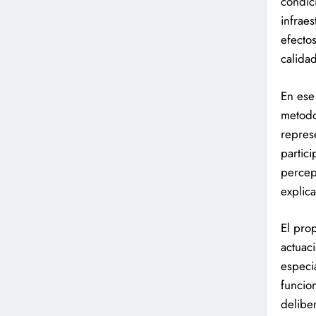
condici
infraes
efectos
calida
En ese
metodo
represe
partic
percep
explica
El pro
actuac
especia
funcio
delibe