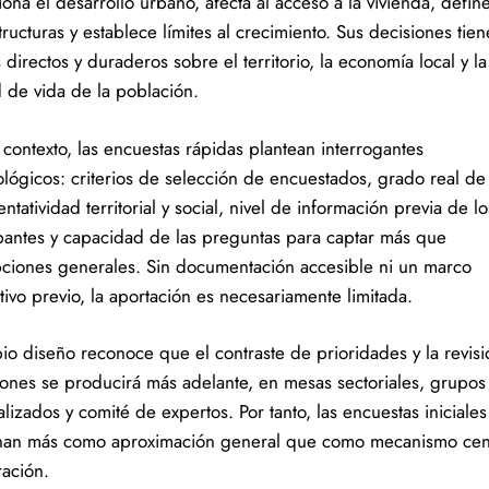
ona el desarrollo urbano, afecta al acceso a la vivienda, defin
tructuras y establece límites al crecimiento. Sus decisiones tie
 directos y duraderos sobre el territorio, la economía local y la
d de vida de la población.
 contexto, las encuestas rápidas plantean interrogantes
lógicos: criterios de selección de encuestados, grado real de
ntatividad territorial y social, nivel de información previa de lo
ipantes y capacidad de las preguntas para captar más que
ciones generales. Sin documentación accesible ni un marco
tivo previo, la aportación es necesariamente limitada.
pio diseño reconoce que el contraste de prioridades y la revis
iones se producirá más adelante, en mesas sectoriales, grupos
lizados y comité de expertos. Por tanto, las encuestas iniciales
nan más como aproximación general que como mecanismo cen
ración.