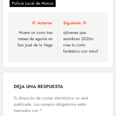
Policía Local de Murcia
Navegación
Anterior
Siguiente
de
Muere un cono tras
«Jóvenes que
meses de agonía en
asombran 2026»:
entradas
San José de la Vega
crea tu corto
fantástico con móvil
DEJA UNA RESPUESTA
Tu dirección de correo electrónico no será
publicada.
Los campos obligatorios están
marcados con
*