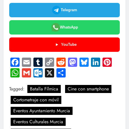
Telegram
WhatsApp
YouTube
Facebook
Email
Tumblr
Copy
Reddit
Mastodon
Bluesky
LinkedI
Pint
Link
WhatsApp
Gmail
Outlook.com
X
Compartir
Tagged:
Batalla Fílmica
Cine con smartphone
Cortometraje con móvil
Eventos Ayuntamiento Murcia
Eventos Culturales Murcia