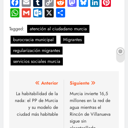
Facebook
Email
Tumblr
Copy
Reddit
Mastodon
Bluesky
LinkedI
Pint
Link
WhatsApp
Gmail
Outlook.com
X
Compartir
Tagged:
atención al ciudadano murcia
burocracia municipal
Migrantes
regularización migrantes
servicios sociales murcia
Navegación
Anterior
Siguiente
de
La habitabilidad de la
Murcia invierte 16,5
nada: el PP de Murcia
millones en la red de
entradas
y su modelo de
agua mientras el
ciudad más habitable
Rincón de Villanueva
sigue sin
alcantarillado