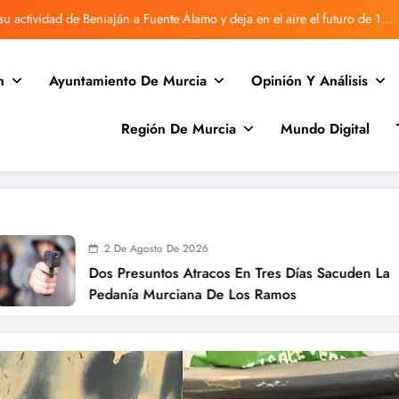
u actividad de Beniaján a Fuente Álamo y deja en el aire el futuro de 170
familias
Vecinos de Rincón de Villanueva denuncian retrasos en Correos
n
Ayuntamiento De Murcia
Opinión Y Análisis
Beniaján vuelve a sufrir una avería en la red de agua
Región De Murcia
Mundo Digital
Desratizan la antigua guardería de Beniaján tras quejas vecinales.
u actividad de Beniaján a Fuente Álamo y deja en el aire el futuro de 170
familias
Vecinos de Rincón de Villanueva denuncian retrasos en Correos
Beniaján vuelve a sufrir una avería en la red de agua
2 De Agosto De 2026
Dos Presuntos Atracos En Tres Días Sacuden La
Pedanía Murciana De Los Ramos