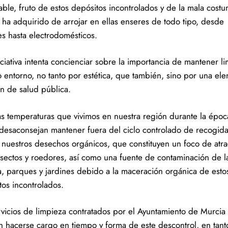
able, fruto de estos depósitos incontrolados y de la mala cost
 ha adquirido de arrojar en ellas enseres de todo tipo, desde
s hasta electrodomésticos.
iciativa intenta concienciar sobre la importancia de mantener l
o entorno, no tanto por estética, que también, sino por una ele
ón de salud pública.
tas temperaturas que vivimos en nuestra región durante la époc
l desaconsejan mantener fuera del ciclo controlado de recogid
 nuestros desechos orgánicos, que constituyen un foco de atra
nsectos y roedores, así como una fuente de contaminación de la
a, parques y jardines debido a la maceración orgánica de esto
tos incontrolados.
rvicios de limpieza contratados por el Ayuntamiento de Murcia
 hacerse cargo en tiempo y forma de este descontrol, en tan