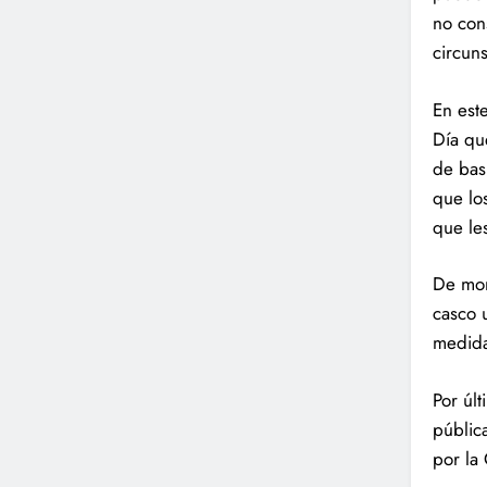
no con
circun
En est
Día qu
de bas
que lo
que le
De mom
casco 
medida
Por úl
públic
por la