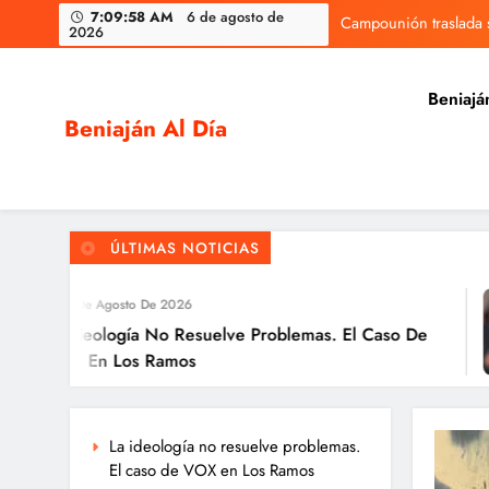
Skip
7:09:59 AM
6 de agosto de
Campounión traslada s
2026
to
content
Beniajá
Beniaján Al Día
Noticias y eventos de tu pedanía
Campounión traslada s
ÚLTIMAS NOTICIAS
Agosto De 2026
logía No Resuelve Problemas. El Caso De
 Los Ramos
La ideología no resuelve problemas.
El caso de VOX en Los Ramos