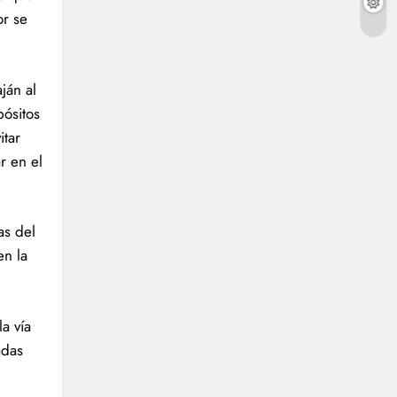
or se
ján al
pósitos
itar
r en el
as del
en la
a vía
adas