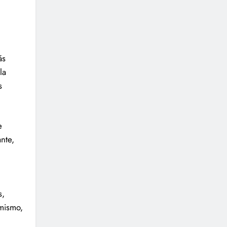
ás
la
s
e
nte,
s,
imismo,