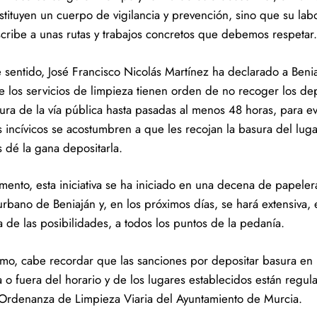
stituyen un cuerpo de vigilancia y prevención, sino que su lab
scribe a unas rutas y trabajos concretos que debemos respetar.
e sentido, José Francisco Nicolás Martínez ha declarado a Benia
e los servicios de limpieza tienen orden de no recoger los de
ura de la vía pública hasta pasadas al menos 48 horas, para ev
s incívicos se acostumbren a que les recojan la basura del luga
s dé la gana depositarla.
ento, esta iniciativa se ha iniciado en una decena de papeler
urbano de Beniaján y, en los próximos días, se hará extensiva, 
 de las posibilidades, a todos los puntos de la pedanía.
timo, cabe recordar que las sanciones por depositar basura en l
a o fuera del horario y de los lugares establecidos están regul
 Ordenanza de Limpieza Viaria del Ayuntamiento de Murcia.