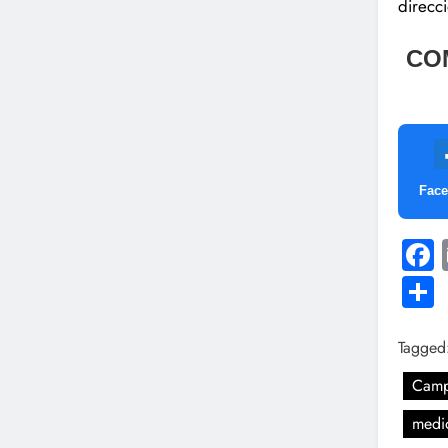
direcc
CO
Fac
Tagged
Campa
medi