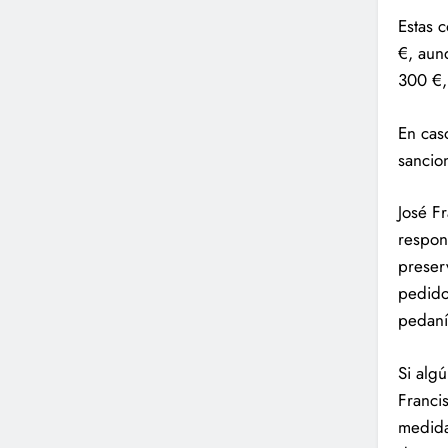
Estas 
€, aunq
300 €,
En cas
sancio
José F
respon
preser
pedido
pedaní
Si alg
Franci
medida