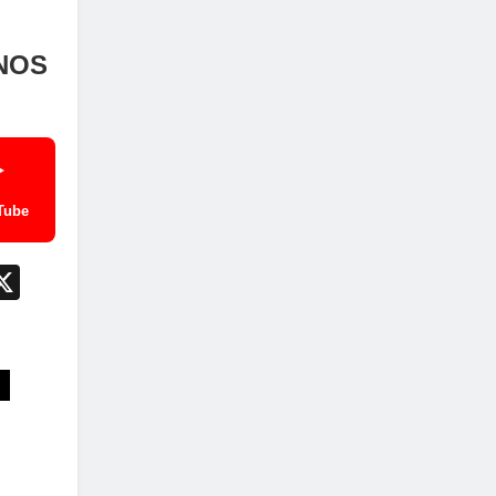
NOS
Tube
App
il
utlook.com
X