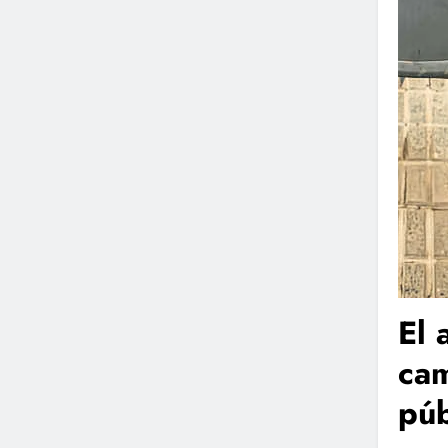
El 
cam
púb