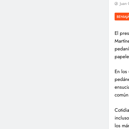
Juan 
BENIAJ
El pre
Martín
pedaní
papeler
En los
pedáne
ensuci
común
Cotidi
inclus
los má