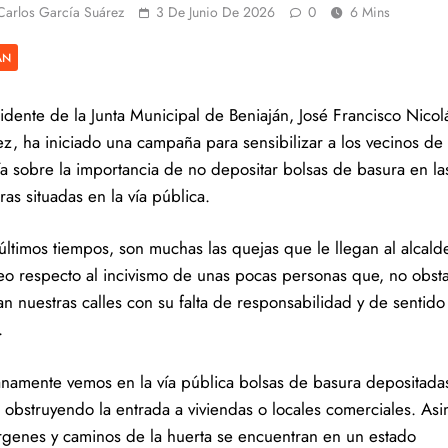
Carlos García Suárez
3 De Junio De 2026
0
6 Mins
ÁN
sidente de la Junta Municipal de Beniaján, José Francisco Nicol
ez, ha iniciado una campaña para sensibilizar a los vecinos de 
a sobre la importancia de no depositar bolsas de basura en la
as situadas en la vía pública.
 últimos tiempos, son muchas las quejas que le llegan al alcald
o respecto al incivismo de unas pocas personas que, no obsta
an nuestras calles con su falta de responsabilidad y de sentido
.
anamente vemos en la vía pública bolsas de basura depositada
o obstruyendo la entrada a viviendas o locales comerciales. As
rgenes y caminos de la huerta se encuentran en un estado