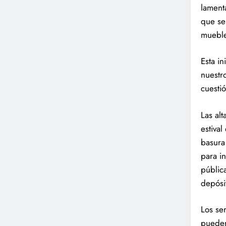
lament
que se
mueble
Esta in
nuestr
cuesti
Las al
estiva
basura
para i
públic
depósi
Los se
pueden