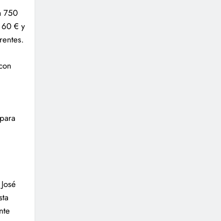
a 750
e 60 € y
rentes.
 con
 para
 José
sta
nte