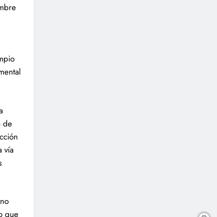
umbre
impio
mental
a
a de
cción
 vía
s
 no
to que