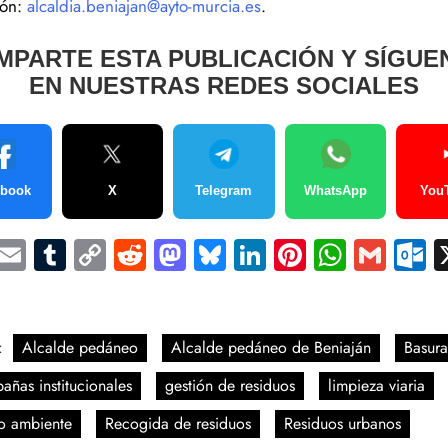
ión:
alcaldia.beniajan@ayto-murcia.es
.
MPARTE ESTA PUBLICACIÓN Y SÍGUE
EN NUESTRAS REDES SOCIALES
ebook
X
Telegram
WhatsApp
You
Facebook
Email
Tumblr
Copy
Reddit
Mastodon
Bluesky
LinkedIn
Pinterest
Whats
Gma
O
Link
Compartir
:
Alcalde pedáneo
Alcalde pedáneo de Beniaján
Basura
ñas institucionales
gestión de residuos
limpieza viaria
o ambiente
Recogida de residuos
Residuos urbanos