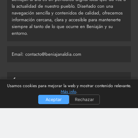
la actualidad de nuestro pueblo. Diseñado con una
navegación sencilla y contenidos de calidad, ofrecemos
información cercana, clara y accesible para mantenerte
siempre al tanto de lo que ocurre en Beniaján y su
entorno.
Email: contacto@beniajanaldia.com
Últimas publicaciones
Usamos cookies para mejorar la web y mostrar contenido relevante.
Más info
.
Aceptar
Rechazar
El PSOE denuncia una participación ciudadana «de
vacaciones» en la Estación del Carmen
Cómo apuntarse a la Lista Robinson para dejar de
recibir llamadas comerciales