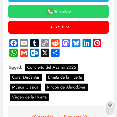
WhatsApp
YouTube
Facebook
Email
Tumblr
Copy
Reddit
Mastodon
Bluesky
LinkedI
Pint
Link
WhatsApp
Gmail
Outlook.com
X
Compartir
Tagged:
Concierto del Azahar 2026
Coral Discantus
Ermita de la Huerta
Música Clásica
Rincón de Almodóvar
Virgen de la Huerta
Anterior
Siguiente