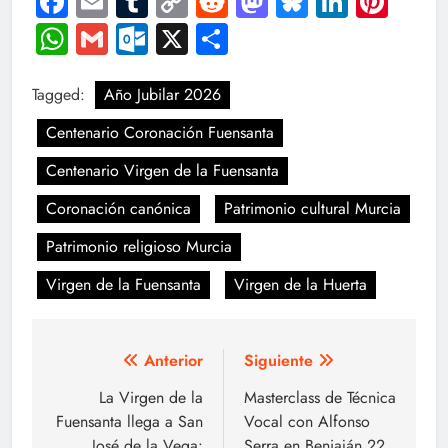
Facebook
Email
Tumblr
Copy
Reddit
Mastodon
Bluesky
LinkedI
Pint
Link
WhatsApp
Gmail
Outlook.com
X
Compartir
Tagged:
Año Jubilar 2026
Centenario Coronación Fuensanta
Centenario Virgen de la Fuensanta
Coronación canónica
Patrimonio cultural Murcia
Patrimonio religioso Murcia
Virgen de la Fuensanta
Virgen de la Huerta
Navegación
Anterior
Siguiente
de
La Virgen de la
Masterclass de Técnica
Fuensanta llega a San
Vocal con Alfonso
entradas
José de la Vega:
Serra en Beniaján 22