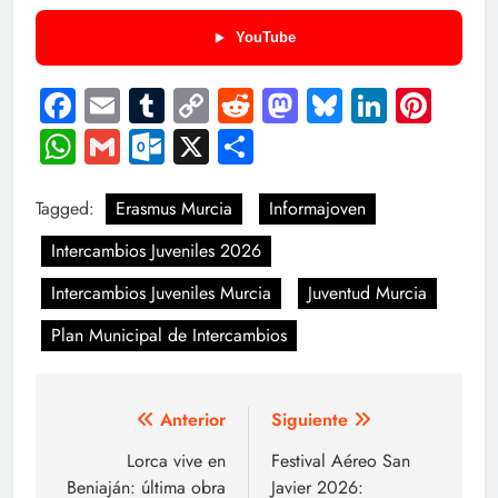
YouTube
Facebook
Email
Tumblr
Copy
Reddit
Mastodon
Bluesky
LinkedI
Pint
Link
WhatsApp
Gmail
Outlook.com
X
Compartir
Tagged:
Erasmus Murcia
Informajoven
Intercambios Juveniles 2026
Intercambios Juveniles Murcia
Juventud Murcia
Plan Municipal de Intercambios
Navegación
Anterior
Siguiente
de
Lorca vive en
Festival Aéreo San
Beniaján: última obra
Javier 2026: