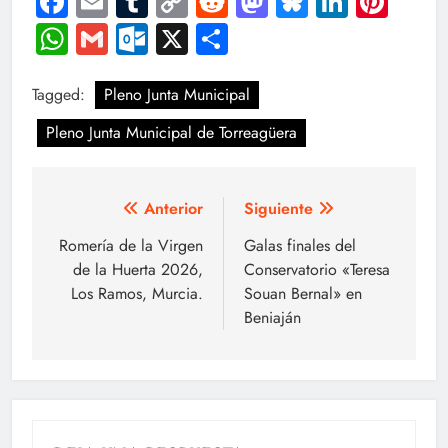
Facebook
Email
Tumblr
Copy
Reddit
Mastodon
Bluesky
LinkedI
Pint
Link
WhatsApp
Gmail
Outlook.com
X
Compartir
Tagged:
Pleno Junta Municipal
Pleno Junta Municipal de Torreagüera
Navegación
Anterior
Siguiente
de
Romería de la Virgen
Galas finales del
de la Huerta 2026,
Conservatorio «Teresa
entradas
Los Ramos, Murcia.
Souan Bernal» en
Beniaján