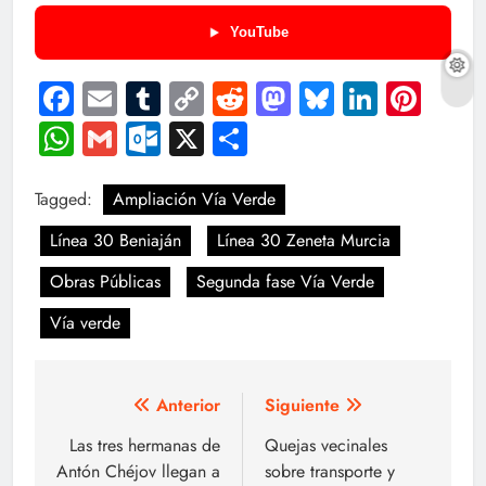
YouTube
Facebook
Email
Tumblr
Copy
Reddit
Mastodon
Bluesky
LinkedI
Pint
Link
WhatsApp
Gmail
Outlook.com
X
Compartir
Tagged:
Ampliación Vía Verde
Línea 30 Beniaján
Línea 30 Zeneta Murcia
Obras Públicas
Segunda fase Vía Verde
Vía verde
Navegación
Anterior
Siguiente
de
Las tres hermanas de
Quejas vecinales
Antón Chéjov llegan a
sobre transporte y