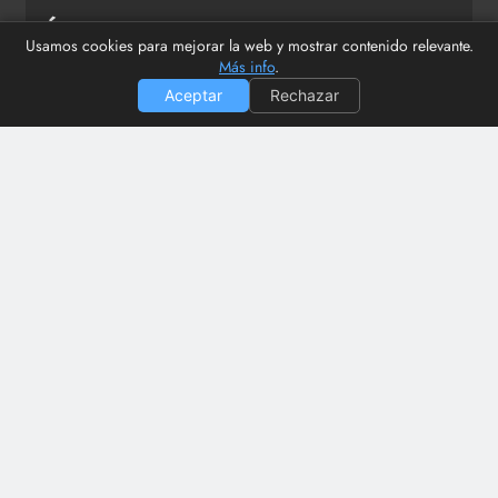
Últimas publicaciones
Usamos cookies para mejorar la web y mostrar contenido relevante.
Más info
.
Aceptar
Rechazar
Ismael Gálvez aclara sus polémicas palabras sobre los
vertidos en Los Dolores
El PSOE denuncia una participación ciudadana «de
vacaciones» en la Estación del Carmen
Cómo apuntarse a la Lista Robinson para dejar de
recibir llamadas comerciales
La ideología no resuelve problemas. El caso de VOX
en Los Ramos
Dos presuntos atracos en tres días sacuden la pedanía
murciana de Los Ramos